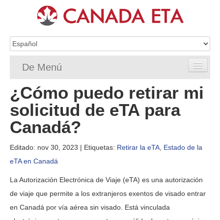
De Menú
¿Cómo puedo retirar mi
Home
solicitud de eTA para
Solicitud de eTA
Canadá?
Requisitos de ETA
Editado: nov 30, 2023
| Etiquetas:
Retirar la eTA
,
Estado de la
Preguntas frecuentes de la eTA
eTA en Canadá
Status
La Autorización Electrónica de Viaje (eTA) es una autorización
de viaje que permite a los extranjeros exentos de visado entrar
Recursos
en Canadá por vía aérea sin visado. Está vinculada
Contacto