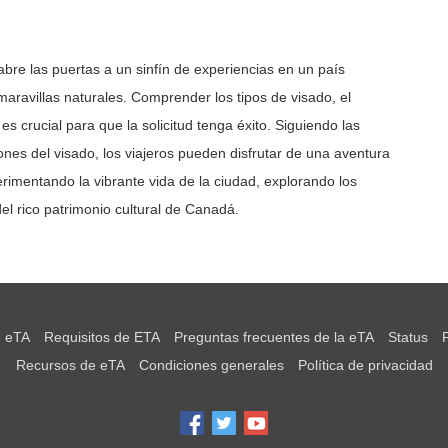
abre las puertas a un sinfín de experiencias en un país
maravillas naturales. Comprender los tipos de visado, el
 es crucial para que la solicitud tenga éxito. Siguiendo las
iones del visado, los viajeros pueden disfrutar de una aventura
rimentando la vibrante vida de la ciudad, explorando los
del rico patrimonio cultural de Canadá.
e eTA
Requisitos de ETA
Preguntas frecuentes de la eTA
Status
Recursos de eTA
Condiciones generales
Política de privacidad