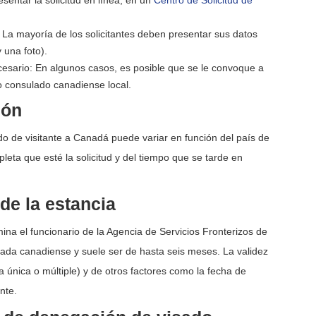
esentar la solicitud en línea, en un
Centro de Solicitud de
: La mayoría de los solicitantes deben presentar sus datos
 una foto).
ecesario: En algunos casos, es posible que se le convoque a
o consulado canadiense local.
ión
do de visitante a Canadá puede variar en función del país de
mpleta que esté la solicitud y del tiempo que se tarde en
de la estancia
mina el funcionario de la Agencia de Servicios Fronterizos de
trada canadiense y suele ser de hasta seis meses. La validez
a única o múltiple) y de otros factores como la fecha de
ante.