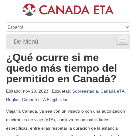
De Menú
¿Qué ocurre si me
Home
quedo más tiempo del
Solicitud de eTA
permitido en Canadá?
Requisitos de ETA
Editado: nov 29, 2023
| Etiquetas:
Sobreestadía
,
Canadá eTA
Preguntas frecuentes de la eTA
Reglas
,
Canadá eTA Elegibilidad
Status
Viajar a Canadá, ya sea con un visado o con una autorización
electrónica de viaje (eTA), conlleva responsabilidades
Recursos
específicas, entre ellas respetar la duración de la estancia
Contacto