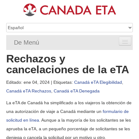
De Menú
Rechazos y
Home
cancelaciones de la eTA
Solicitud de eTA
Editado: ene 04, 2024
| Etiquetas:
Canadá eTA Elegibilidad
,
Requisitos de ETA
Canadá eTA Rechazos
,
Canadá eTA Denegada
Preguntas frecuentes de la eTA
La eTA de Canadá ha simplificado a los viajeros la obtención de
Status
una autorización de viaje a Canadá mediante un
formulario de
solicitud en línea
. Aunque a la mayoría de los solicitantes se les
Recursos
aprueba la eTA, a un pequeño porcentaje de solicitantes se les
deniega o cancela la solicitud por un motivo u otro.
Contacto