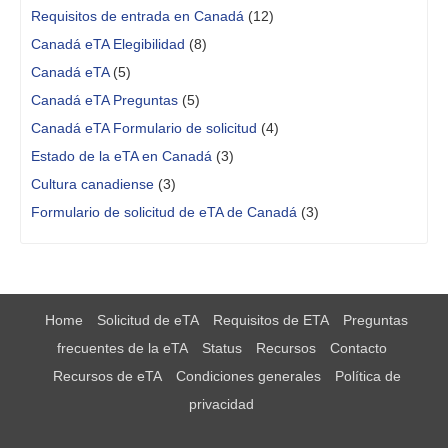
Requisitos de entrada en Canadá
(12)
Canadá eTA Elegibilidad
(8)
Canadá eTA
(5)
Canadá eTA Preguntas
(5)
Canadá eTA Formulario de solicitud
(4)
Estado de la eTA en Canadá
(3)
Cultura canadiense
(3)
Formulario de solicitud de eTA de Canadá
(3)
Home
Solicitud de eTA
Requisitos de ETA
Preguntas
frecuentes de la eTA
Status
Recursos
Contacto
Recursos de eTA
Condiciones generales
Política de
privacidad