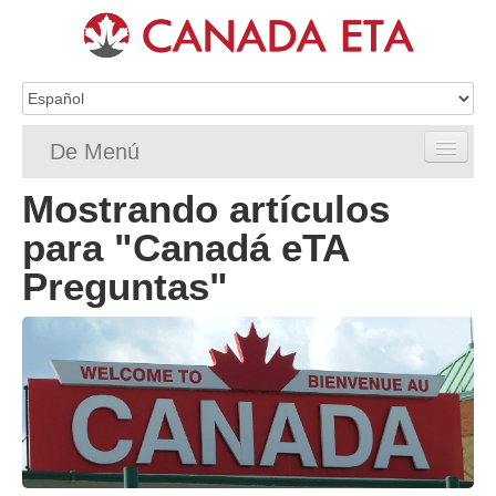
De Menú
Mostrando artículos
Home
para "Canadá eTA
Solicitud de eTA
Preguntas"
Requisitos de ETA
Preguntas frecuentes de la eTA
Status
Recursos
Contacto