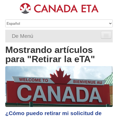
De Menú
Mostrando artículos
Home
para "Retirar la eTA"
Solicitud de eTA
Requisitos de ETA
Preguntas frecuentes de la eTA
Status
Recursos
¿Cómo puedo retirar mi solicitud de
Contacto