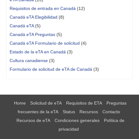
Requisitos de entrada en Canadá
(12)
Canadá eTA Elegibilidad
(8)
Canadá eTA
(5)
Canadá eTA Preguntas
(5)
Canadá eTA Formulario de solicitud
(4)
Estado de la eTA en Canadá
(3)
Cultura canadiense
(3)
Formulario de solicitud de eTA de Canadá
(3)
Home
Solicitud de eTA
Requisitos de ETA
Preguntas
frecuentes de la eTA
Status
Recursos
Contacto
Recursos de eTA
Condiciones generales
Política de
privacidad