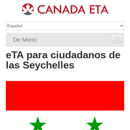
De Menú
eTA para ciudadanos de
Home
las Seychelles
Solicitud de eTA
Requisitos de ETA
Preguntas frecuentes de la eTA
Status
Recursos
Contacto