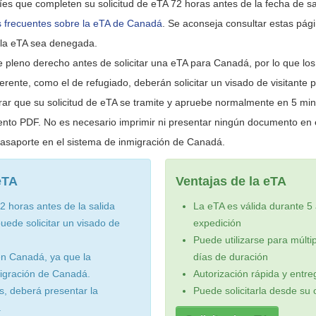
íes que completen su solicitud de eTA 72 horas antes de la fecha de sa
 frecuentes sobre la eTA de Canadá
. Se aconseja consultar estas págin
e la eTA sea denegada.
de pleno derecho antes de solicitar una eTA para Canadá, por lo que lo
erente, como el de refugiado, deberán solicitar un visado de visitant
ar que su solicitud de eTA se tramite y apruebe normalmente en 5 minu
nto PDF. No es necesario imprimir ni presentar ningún documento en e
asaporte en el sistema de inmigración de Canadá.
eTA
Ventajas de la eTA
72 horas antes de la salida
La eTA es válida durante 5 
puede solicitar un visado de
expedición
Puede utilizarse para múlt
en Canadá, ya que la
días de duración
migración de Canadá.
Autorización rápida y entre
s, deberá presentar la
Puede solicitarla desde su 
.