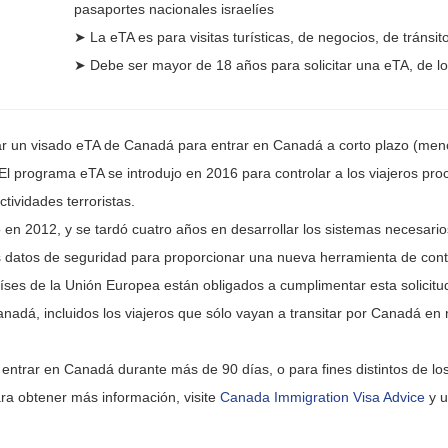
pasaportes nacionales israelíes
➤ La eTA es para visitas turísticas, de negocios, de tránsi
➤ Debe ser mayor de 18 años para solicitar una eTA, de lo 
tar un visado eTA de Canadá para entrar en Canadá a corto plazo (men
 El programa eTA se introdujo en 2016 para controlar a los viajeros pr
tividades terroristas.
n 2012, y se tardó cuatro años en desarrollar los sistemas necesario
s datos de seguridad para proporcionar una nueva herramienta de contro
íses de la Unión Europea están obligados a cumplimentar esta solicitu
adá, incluidos los viajeros que sólo vayan a transitar por Canadá en r
entrar en Canadá durante más de 90 días, o para fines distintos de lo
ara obtener más información, visite
Canada Immigration Visa Advice
y u